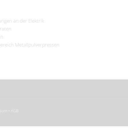
ngen an der Elektrik
graten
on
ereich Metallpulverpressen
ssum
•
AGB