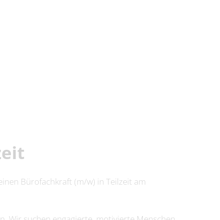
eit
inen Bürofachkraft (m/w) in Teilzeit am
en. Wir suchen engagierte, motivierte Menschen