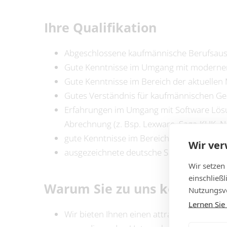
Ihre Qualifikation
Abgeschlossene kaufmännische Berufsausbi
Gute Kenntnisse im Umgang mit moderne
Gute Kenntnisse im Bereich der aktuellen 
Gutes Verständnis für kaufmännischen G
Erfahrungen im Umgang mit Software Lösu
Abrechnung (z. Bsp. Lexware, Saga-KHK, Na
gute Kenntnisse im Bereich der Büroorgan
Wir ve
ausgezeichnete deutsche Sprachkenntnisse
Wir setzen
einschließ
Warum Sie zu uns kommen s
Nutzungsve
Lernen Sie
Wir bieten Ihnen einen attraktiven Arbeits