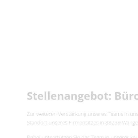
Zum
Inhalt
springen
Stellenangebot: Büro
Zur weiteren Verstärkung unseres Teams in unse
Standort unseres Firmensitzes in 88239 Wang
Dabei unterstützen Sie das Team in unserer kau