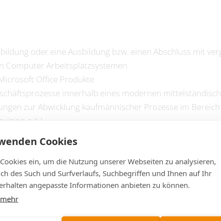
ldung oder eine Ausbildung bzw. einen Abschluss mit vergl
n Computer Arbeitsplatzsystemen
Microsoft Office Produkte
eschäftsprozesse innerhalb eines modernen mittelständis
ngen zur Abwicklung kaufmännischer Prozesse im Bereich 
vision o.ä.)
isation
rwenden Cookies
 in Wort und Schrift
 Cookies ein, um die Nutzung unserer Webseiten zu analysieren,
lich des Such und Surfverlaufs, Suchbegriffen und Ihnen auf Ihr
ollten
rhalten angepasste Informationen anbieten zu können.
 mehr
platz im Rahmen einer Teilzeitbeschäftigung mit flexiblen A