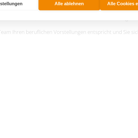
stellungen
Alle ablehnen
Alle Cookies 
itern eine leistungsgerechte Vergütung und vielfältige For
ves Arbeitsumfeld, interessante Karriere- und Entwicklungsmö
eam Ihren beruflichen Vorstellungen entspricht und Sie sic