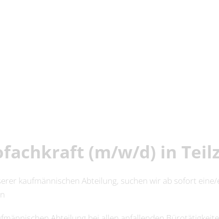
fachkraft (m/w/d) in Teilz
rer kaufmännischen Abteilung, suchen wir ab sofort eine/e
en
fmännischen Abteilung bei allen anfallenden Bürotätigkeit