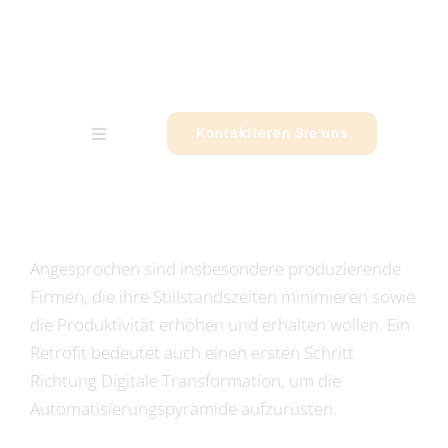
Zum
Inhalt
springen
Kontaktieren Sie uns
Toggle
Navigation
Kompetenzen
Strategie
Angesprochen sind insbesondere produzierende
Firmen, die ihre Stillstandszeiten minimieren sowie
Unternehmen
die Produktivität erhöhen und erhalten wollen. Ein
Retrofit bedeutet auch einen ersten Schritt
Richtung Digitale Transformation, um die
Referenzen
Automatisierungspyramide aufzurüsten.