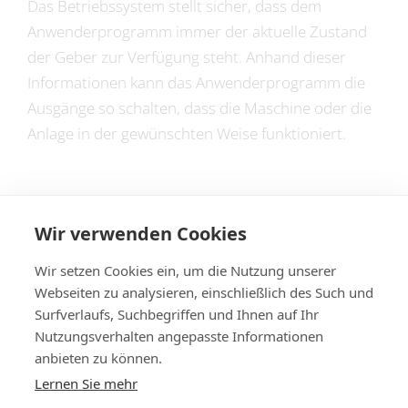
Das Betriebssystem stellt sicher, dass dem
Anwenderprogramm immer der aktuelle Zustand
der Geber zur Verfügung steht. Anhand dieser
Informationen kann das Anwenderprogramm die
Ausgänge so schalten, dass die Maschine oder die
Anlage in der gewünschten Weise funktioniert.
Wir verwenden Cookies
Wir setzen Cookies ein, um die Nutzung unserer
Webseiten zu analysieren, einschließlich des Such und
Surfverlaufs, Suchbegriffen und Ihnen auf Ihr
Nutzungsverhalten angepasste Informationen
anbieten zu können.
Lernen Sie mehr