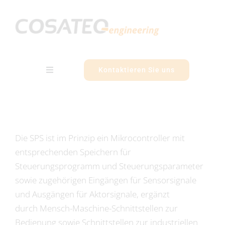
Zum
Inhalt
springen
Kontaktieren Sie uns
Toggle
Navigation
Kompetenzen
Strategie
Die SPS ist im Prinzip ein Mikrocontroller mit
entsprechenden Speichern für
Unternehmen
Steuerungsprogramm und Steuerungsparameter
sowie zugehörigen Eingängen für Sensorsignale
und Ausgängen für Aktorsignale, ergänzt
Referenzen
durch Mensch-Maschine-Schnittstellen zur
Bedienung sowie Schnittstellen zur industriellen